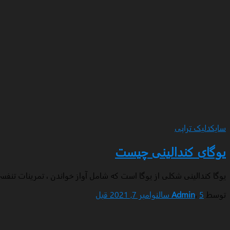
سایکدلیک تراپی
یوگای کندالینی چیست
یوگا کندالینی شکلی از یوگا است که شامل آواز خواندن ، تمرینات تن
توسط
5 سال
،
Admin
نوامبر 7, 2021
قبل