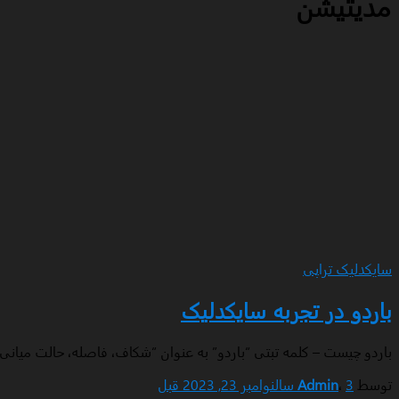
مدیتیشن
سایکدلیک تراپی
باردو در تجربه سایکدلیک
باردو چیست – کلمه تبتی “باردو” به عنوان “شکاف، فاصله، حالت میانی، 
توسط
3 سال
،
Admin
نوامبر 23, 2023
قبل